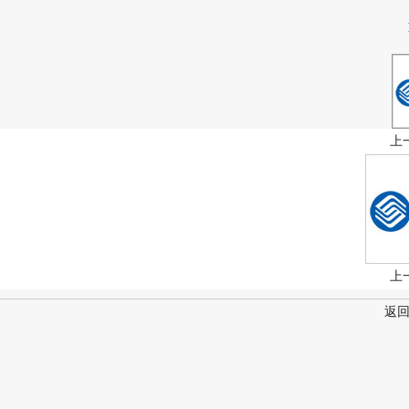
上
上
返