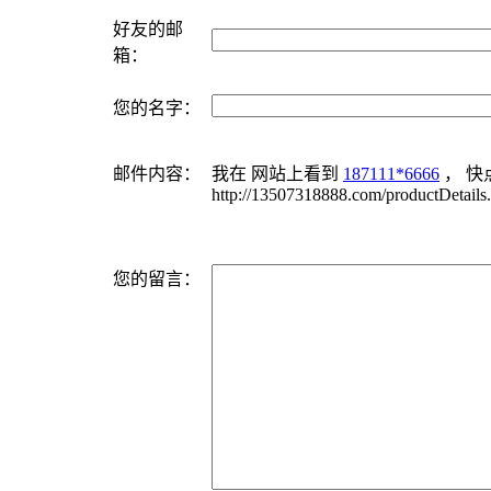
好友的邮
箱：
您的名字：
邮件内容：
我在
网站上看到
187111*6666
， 快
http://13507318888.com/productDetails
您的留言：