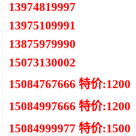
13974819997
13975109991
13875979990
15073130002
15084767666 特价:1200
15084997666 特价:1200
15084999977 特价:1500