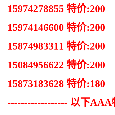
15974278855 特价:200
15974146600 特价:200
15874983311 特价:200
15084956622 特价:200
15873183628 特价:180
------------------ 以下