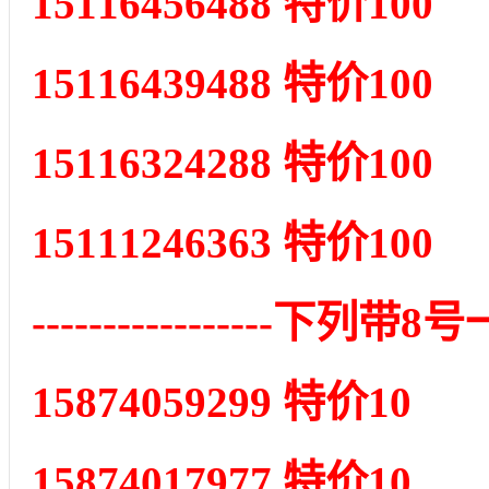
15116456488 特价100
15116439488 特价100
15116324288 特价100
15111246363 特价100
-----------------下列
15874059299 特价10
15874017977 特价10