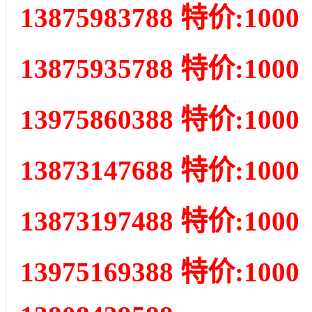
13875983788 特价:1000
13875935788 特价:1000
13975860388 特价:1000
13873147688 特价:1000
13873197488 特价:1000
13975169388 特价:1000