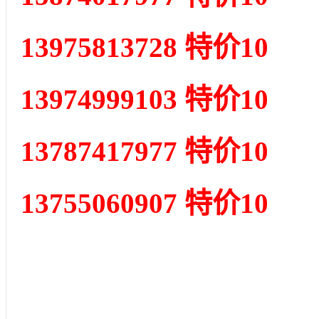
13975813728 特价10
13974999103 特价10
13787417977 特价10
13755060907 特价10