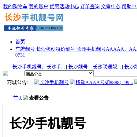
我的购物车
我的账户
优惠活动中心
订单查询
文章中心
帮助中
首页
车牌靓号
长沙移动特价靓号
长沙手机靓号AAAAA、AA
0731
长沙手机靓号、长沙手...
|
长沙靓号，长沙联通靓...
|
长沙靓
商城公告：
长沙手机靓号
移动AAAA号如8888；99...
首页
查看公告
长沙手机靓号