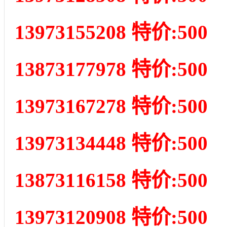
13973155208 特价:500
13873177978 特价:500
13973167278 特价:500
13973134448 特价:500
13873116158 特价:500
13973120908 特价:500