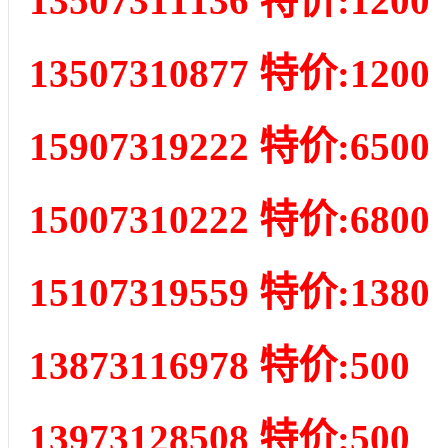
13507311136 特价:1200
13507310877 特价:1200
15907319222 特价:6500
15007310222 特价:6800
15107319559 特价:1380
13873116978 特价:500
13973128508 特价:500