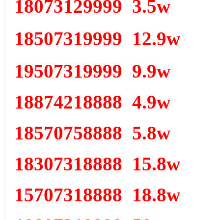
18073129999 3.5w
18507319999 12.9w
19507319999 9.9w
18874218888 4.9w
18570758888 5.8w
18307318888 15.8w
15707318888 18.8w