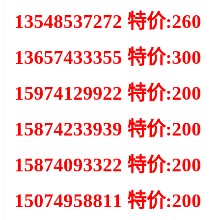
13548537272 特价:260
13657433355 特价:300
15974129922 特价:200
15874233939 特价:200
15874093322 特价:200
15074958811 特价:200