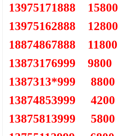
13975171888 15800
13975162888 12800
18874867888 11800
13873176999 9800
1387313*999 8800
13874853999 4200
13875813999 5800