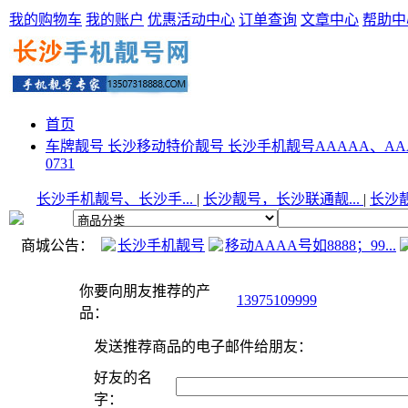
我的购物车
我的账户
优惠活动中心
订单查询
文章中心
帮助中
首页
车牌靓号
长沙移动特价靓号
长沙手机靓号AAAAA、AA
0731
长沙手机靓号、长沙手...
|
长沙靓号，长沙联通靓...
|
长沙靓
商城公告：
长沙手机靓号
移动AAAA号如8888；99...
你要向朋友推荐的产
13975109999
品：
发送推荐商品的电子邮件给朋友：
好友的名
字：