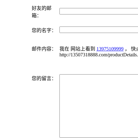
好友的邮
箱：
您的名字：
邮件内容：
我在
网站上看到
13975109999
， 快
http://13507318888.com/productDetails
您的留言：