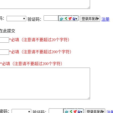
码：
验证码：
注册
在此提交
*必填（注意请不要超过20个字符）
*必填（注意请不要超过200个字符）
*必填（注意请不要超过200个字符）
密码：
验证码：
注