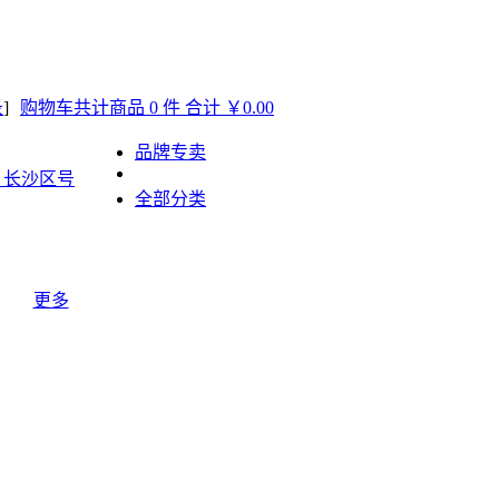
录
]
购物车共计商品
0
件
合计
￥0.00
品牌专卖
号
长沙区号
全部分类
更多