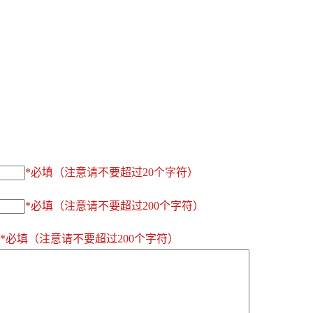
*必填（注意请不要超过20个字符）
*必填（注意请不要超过200个字符）
*必填（注意请不要超过200个字符）