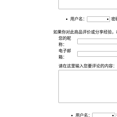
用户名：
密
如果你对此商品评价或分享经验，
您的昵
称：
电子邮
箱：
请在这里输入您要评论的内容：
用户名：